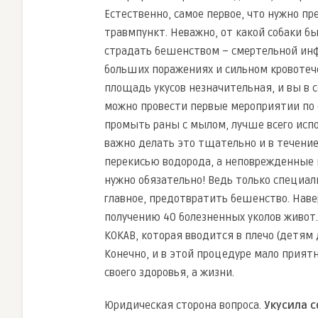
Естественно, самое первое, что нужно 
травмпункт. Неважно, от какой собаки б
страдать бешенством – смертельной инф
больших поражениях и сильном кровотеч
площадь укусов незначительная, и вы в с
можно провести первые мероприятии по 
промыть раны с мылом, лучше всего испо
важно делать это тщательно и в течение
перекисью водорода, а неповрежденные к
нужно обязательно! Ведь только специа
главное, предотвратить бешенство. Навер
получению 40 болезненных уколов живот.
КОКАВ, которая вводится в плечо (детям д
Конечно, и в этой процедуре мало приятн
своего здоровья, а жизни.
Юридическая сторона вопроса.
Укусила с