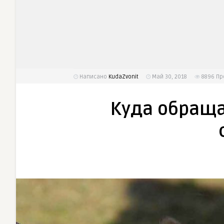
Написано
KudaZvonit
Май 30, 2018
8896
Пр
Куда обраща