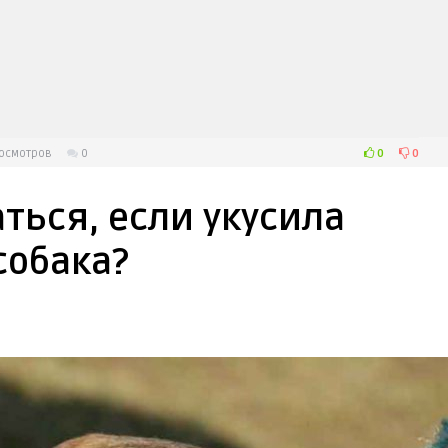
0
0
осмотров
0
ться, если укусила
собака?