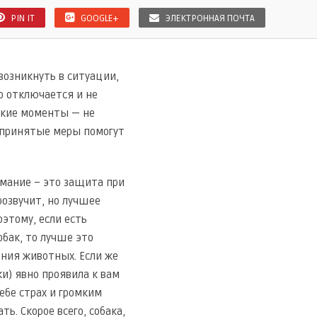
PIN IT
GOOGLE+
ЭЛЕКТРОННАЯ ПОЧТА
 возникнуть в ситуации,
то отключается и не
такие моменты — не
 принятые меры помогут
имание – это защита при
розвучит, но лучшее
этому, если есть
обак, то лучше это
ения животных. Если же
аки) явно проявила к вам
ебе страх и громким
ь. Скорое всего, собака,