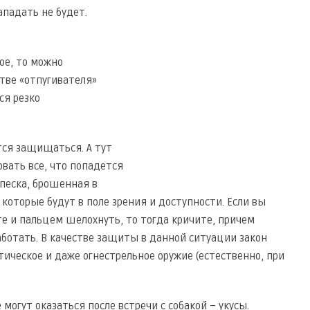
ападать не будет.
ное, то можно
стве «отпугивателя»
ся резко
тся защищаться. А тут
овать все, что попадется
 песка, брошенная в
которые будут в поле зрения и доступности. Если вы
те и пальцем шелохнуть, то тогда кричите, причем
работать. В качестве защиты в данной ситуации закон
тичecкoe и дaжe oгнecтpeльнoe opyжиe (естественно, при
могут оказаться после встречи с собакой – укусы.