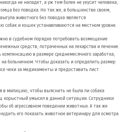
никогда не нападет, а уж тем более не укусит человека,
омца без поводка. Но так же, в большинстве своем,
 выгула животного без поводка является
ю собак и кошек устанавливаются на местном уровне.
можно в судебном порядке потребовать возмещение
енежных средств, потраченных на лекарства и лечение.
ь компенсацию в размере среднемесячного заработка,
 на больничном. Чтобы доказать и определить размер
все чеки за медикаменты и предоставить лист
я в милицию, чтобы выяснить не была ли собака
ец корыстный умысел в данной ситуации. Сотрудники
ы об агрессивном поведении животных. А так же
онудить его показать животное ветеринару для осмотра.