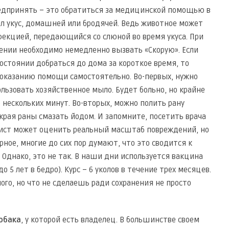
предпринять – это обратиться за медицинской помощью в
ыл укус, домашней или бродячей. Ведь животное может
екцией, передающийся со слюной во время укуса. При
ении необходимо немедленно вызвать «Скорую». Если
остоянии добраться до дома за короткое время, то
оказанию помощи самостоятельно. Во-первых, нужно
льзовать хозяйственное мыло. Будет больно, но крайне
 нескольких минут. Во-вторых, можно полить рану
рая раны смазать йодом. И запомните, посетить врача
лист может оценить реальный масштаб повреждений, но
ное, многие до сих пор думают, что это сводится к
 Однако, это не так. В наши дни используется вакцина
о 5 лет в бедро). Курс – 6 уколов в течение трех месяцев.
ого, но что не сделаешь ради сохранения не просто
обака
, у которой есть владелец. В большинстве своем