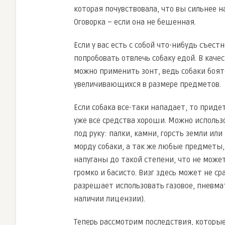
которая почувствовала, что вы сильнее н
Оговорка – если она не бешенная.
Если у вас есть с собой что-нибудь съест
попробовать отвлечь собаку едой. В каче
можно применить зонт, ведь собаки боят
увеличивающихся в размере предметов.
Если собака все-таки нападает, то приде
уже все средства хороши. Можно использ
под руку: палки, камни, горсть земли или
морду собаки, а так же любые предметы, 
напуганы до такой степени, что не може
громко и басисто. Визг здесь может не с
разрешает использовать гaзoвoe, пнeвмa
наличии лицензии).
Теперь рассмотрим последствия, которые 