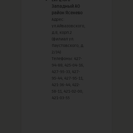
Западный АО
район Ясенево
Адрес:
ул.Айвазовского,
д.8, корп.2
(филиал ул.
Паустовского, д.
2/34)
Телефоны: 427-
94-88, 425-04-16,
427-95-33, 427-
95-44, 427-95-11,
421-36-44, 422-
58-11, 421-02-00,
421-03-55