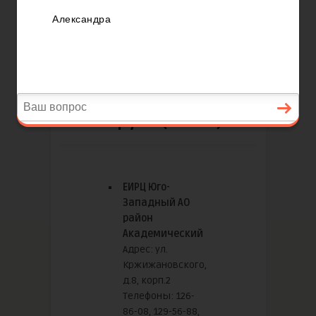
ЕИРЦ Юго-Западного
Административного
Округа (ЮЗАО)
ЕИРЦ Юго-
Западный АО
район
Академический
Адрес: ул.
Кржижановского,
д.8, корп.2
Телефоны: 126-
86-08, 129-56-88,