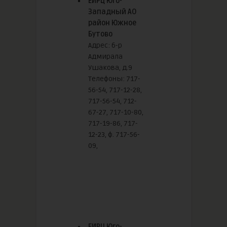
ЕИРЦ Юго-
Западный АО
район Южное
Бутово
Адрес: б-р
Адмирала
Ушакова, д.9
Телефоны: 717-
56-54, 717-12-28,
717-56-54, 712-
67-27, 717-10-80,
717-19-86, 717-
12-23, ф. 717-56-
09,
ЕИРЦ Юго-