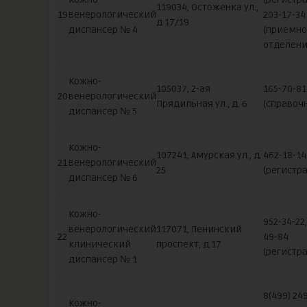
119034, Остоженка ул.,
19
венерологический
203-17-34
д 17/19
диспансер № 4
(приемно
отделени
Кожно-
105037, 2-ая
165-70-81
20
венерологический
Прядильная ул., д. 6
(справоч
диспансер № 5
Кожно-
107241, Амурская ул., д.
462-18-14
21
венерологический
25
(регистра
диспансер № 6
Кожно-
952-34-22,
венерологический
117071, Ленинский
22
49-84
клинический
проспект, д.17
(регистра
диспансер № 1
8(499) 24
Кожно-