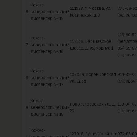
Кожно-
111538, г. Москва, ул.
770-09-5
6
венерологический
Косинская, д. 3
(регистра
диспансер № 15
119-80-59
Кожно-
117556, Варшавское
(регистра
7
венерологический
шоссе, д. 85, корпус 1
954-39-87
диспансер № 16
(справоч
Кожно-
109004, Воронцовская
911-36-40
8
венерологический
ул., д. 5б
(справоч
диспансер № 17
Кожно-
Новопетровская ул., д.
153-04-48
9
венерологический
20
(справоч
диспансер № 18
Кожно-
127018, Сущевский вал
972-03-00