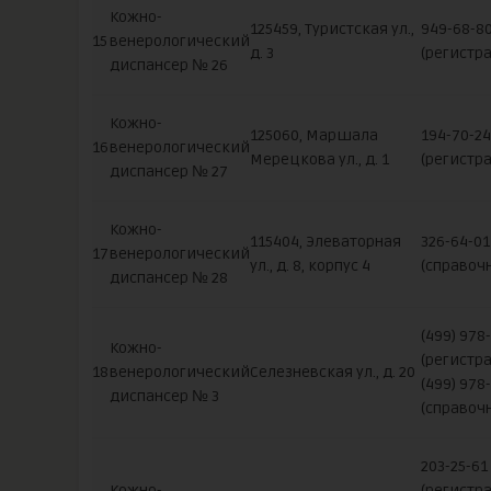
Кожно-
125459, Туристская ул.,
949-68-8
15
венерологический
д. 3
(регистра
диспансер № 26
Кожно-
125060, Маршала
194-70-24
16
венерологический
Мерецкова ул., д. 1
(регистра
диспансер № 27
Кожно-
115404, Элеваторная
326-64-01
17
венерологический
ул., д. 8, корпус 4
(справоч
диспансер № 28
(499) 978
Кожно-
(регистра
18
венерологический
Селезневская ул., д. 20
(499) 978
диспансер № 3
(справоч
203-25-61
Кожно-
(регистра