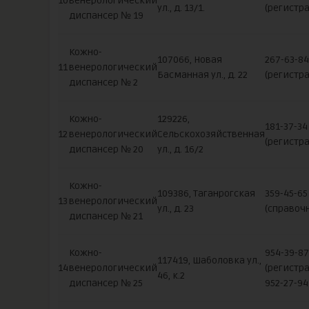
10
венерологический
ул., д. 13/1.
(регистра
диспансер № 19
Кожно-
107066, Новая
267-63-84
11
венерологический
Басманная ул., д. 22
(регистра
диспансер № 2
Кожно-
129226,
181-37-34
12
венерологический
Сельскохозяйственная
(регистра
диспансер № 20
ул., д. 16/2
Кожно-
109386, Таганрогская
359-45-65
13
венерологический
ул., д. 23
(справоч
диспансер № 21
Кожно-
954-39-87
117419, Шаболовка ул.,
14
венерологический
(регистра
46, к.2
диспансер № 25
952-27-94