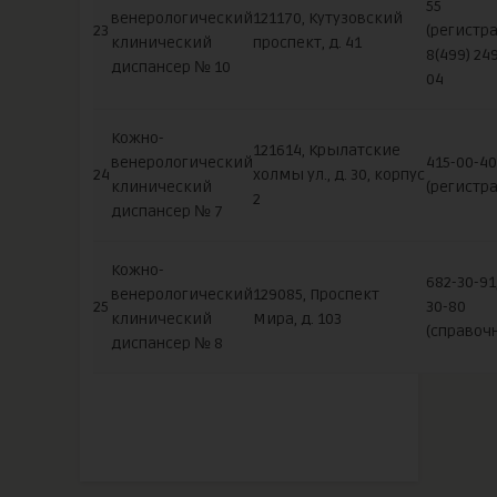
55
венерологический
121170, Кутузовский
23
(регистра
клинический
проспект, д. 41
8(499) 24
диспансер № 10
04
Кожно-
121614, Крылатские
венерологический
415-00-40
24
холмы ул., д. 30, корпус
клинический
(регистра
2
диспансер № 7
Кожно-
682-30-91
венерологический
129085, Проспект
25
30-80
клинический
Мира, д. 103
(справоч
диспансер № 8