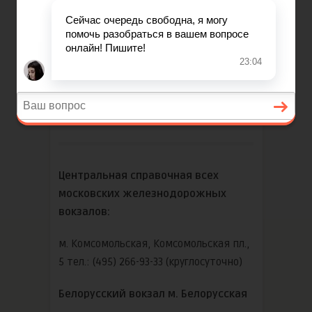
Справочные
железнодорожных
вокзалов
Центральная справочная всех
московских железнодорожных
вокзалов:
м. Комсомольская, Комсомольская пл.,
5 тел.: (495) 266-93-33 (круглосуточно)
Белорусский вокзал м. Белорусская