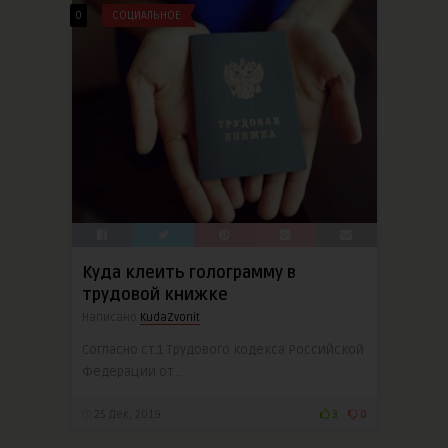
0
СОЦИАЛЬНОЕ
Куда клеить голограмму в
трудовой книжке
Написано
KudaZvonit
Согласно ст.1 Трудового кодекса Российской
Федерации от ..
25 Дек, 2019
3
0