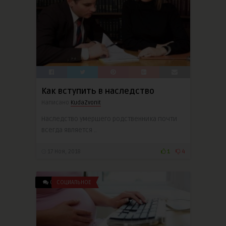
Как вступить в наследство
Написано
KudaZvonit
Наследство умершего родственника почти
всегда является ..
17 Ноя, 2018
1
4
0
СОЦИАЛЬНОЕ