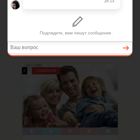
Куда звонить при коронавирусе
Написано
KudaZvonit
Прошло достаточно времени с момента
начала распространения ..
13 Май, 2021
2
6
0
СОЦИАЛЬНОЕ