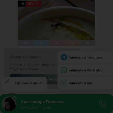
0
ДРУГОЕ
Что делать, если в кафе попался
волос/таракан?
Написано
KudaZvonit
Как же иногда хочется посетить кафе или
ресторан, заказать ..
12 Ноя, 2018
2
2