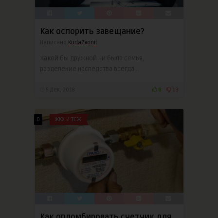
Как оспорить завещание?
Написано
KudaZvonit
Какой бы дружной ни была семья,
разделение наследства всегда ..
5 Дек, 2018
8
13
0
ЖКХ И ТСЖ
Как опломбировать счетчик для