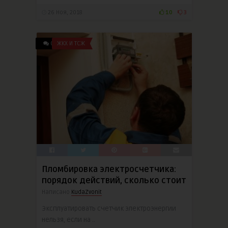
26 Ноя, 2018
10
3
0
ЖКХ И ТСЖ
Пломбировка электросчетчика:
порядок действий, сколько стоит
Написано
KudaZvonit
Эксплуатировать счетчик электроэнергии
нельзя, если на ..