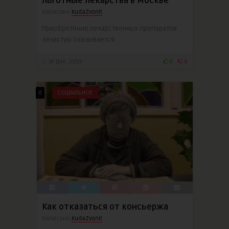
льготные лекарства в Москве
Написано
KudaZvonit
Приобретение лекарственных препаратов
зачастую оказывается ..
18 Дек, 2019
5
0
0
СОЦИАЛЬНОЕ
Как отказаться от консьержа
Написано
KudaZvonit