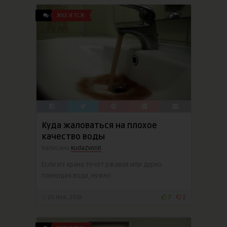
0
ЖКХ И ТСЖ
Куда жаловаться на плохое
качество воды
Написано
KudaZvonit
Если из крана течет ржавая или дурно
пахнущая вода, нужно ..
20 Ноя, 2018
7
2