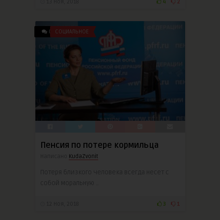
13 Ноя, 2018
4
2
0
СОЦИАЛЬНОЕ
Пенсия по потере кормильца
Написано
KudaZvonit
Потеря близкого человека всегда несет с
собой моральную ..
12 Ноя, 2018
3
1