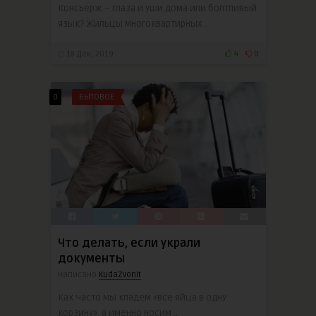
Консьерж – глаза и уши дома или болтливый
язык? Жильцы многоквартирных ..
18 Дек, 2019
4
0
0
БЫТОВОЕ
Что делать, если украли
документы
Написано
KudaZvonit
Как часто мы кладем «все яйца в одну
корзину», а именно носим ..