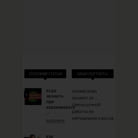
ПОХОЖИИ СТАТЬИ
НАШИ ПАРТНЁРЫ
Куда
Зоомагазин
0
звонить
Юнипет 24
при
Свечи ручной
коронавирусе
работы из
от
натурального воска
KudaZvonit
Как