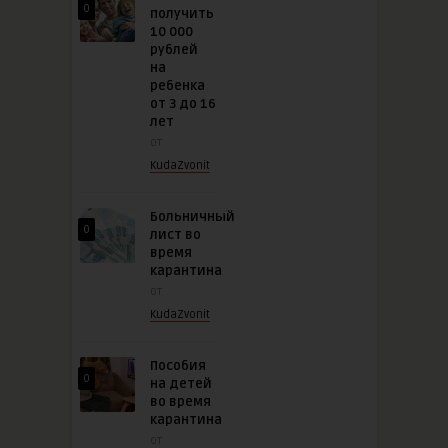
0
получить
10 000
рублей
на
ребенка
от 3 до 16
лет
от
KudaZvonit
Больничный
0
лист во
время
карантина
от
KudaZvonit
Пособия
0
на детей
во время
карантина
от