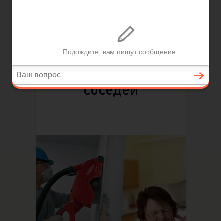
Написано
KudaZvonit
Май 30, 2018
6974
Просмотров
0
1
0
Куда жаловаться на
соседей