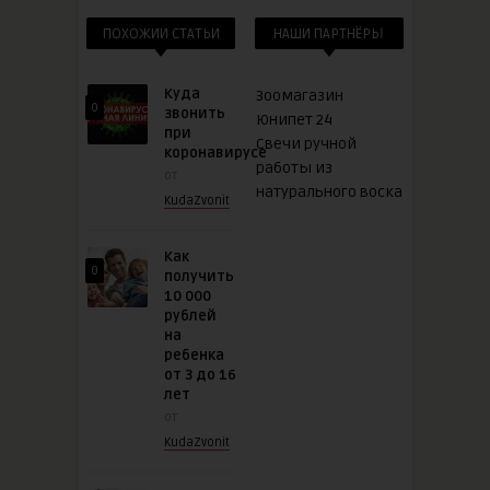
ПОХОЖИИ СТАТЬИ
НАШИ ПАРТНЁРЫ
Куда
Зоомагазин
0
звонить
Юнипет 24
при
Свечи ручной
коронавирусе
работы из
от
натурального воска
KudaZvonit
Как
0
получить
10 000
рублей
на
ребенка
от 3 до 16
лет
от
KudaZvonit