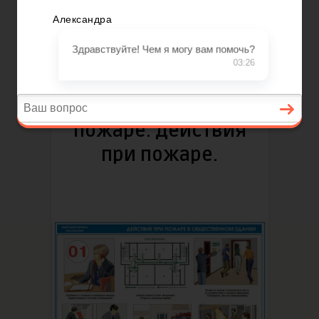
Написано
KudaZvonit
Май 30, 2018
11084
Просмотров
0
1
0
Куда звонить при
пожаре. Действия
при пожаре.