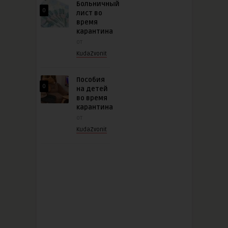
Больничный
0
лист во
время
карантина
от
KudaZvonit
Пособия
0
на детей
во время
карантина
от
KudaZvonit