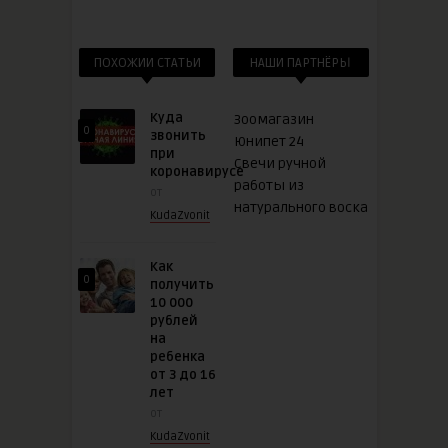
ПОХОЖИИ СТАТЬИ
НАШИ ПАРТНЁРЫ
Куда
Зоомагазин
0
звонить
Юнипет 24
при
Свечи ручной
коронавирусе
работы из
от
натурального воска
KudaZvonit
Как
0
получить
10 000
рублей
на
ребенка
от 3 до 16
лет
от
KudaZvonit