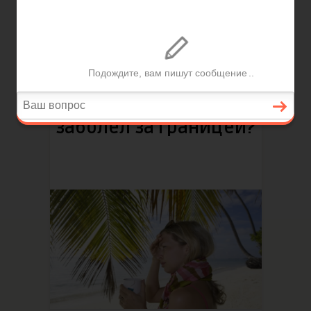
Написано
KudaZvonit
Ноя 4, 2018
6799
Просмотров
0
4
0
Что делать, если
заболел за границей?