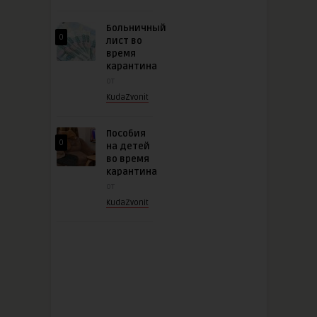
Больничный
0
лист во
время
карантина
от
KudaZvonit
Пособия
0
на детей
во время
карантина
от
KudaZvonit